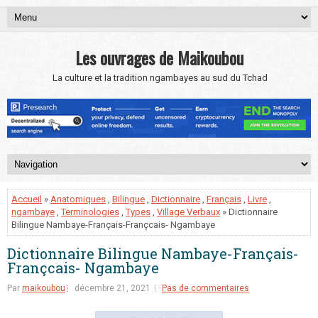
Les ouvrages de Maikoubou
La culture et la tradition ngambayes au sud du Tchad
Accueil
»
Anatomiques
,
Bilingue
,
Dictionnaire
,
Français
,
Livre
,
ngambaye
,
Terminologies
,
Types
,
Village Verbaux
» Dictionnaire
Bilingue Nambaye-Français-Françcais- Ngambaye
Dictionnaire Bilingue Nambaye-Français-
Françcais- Ngambaye
Par
maikoubou
décembre 21, 2021
Pas de commentaires